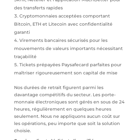
des transferts rapides
Cryptomonnaies acceptées comportant
Bitcoin, ETH et Litecoin avec confidentialité
garanti
Virements bancaires sécurisés pour les
mouvements de valeurs importants nécessitant
traçabilité
Tickets prépayées Paysafecard parfaites pour
maîtriser rigoureusement son capital de mise
Nos durées de retrait figurent parmi les
davantage compétitifs du secteur. Les porte-
monnaie électroniques sont gérés en sous de 24
heures, régulièrement en quelques heures
seulement. Nous ne appliquons aucun coût sur
les opérations, peu importe que soit la solution
choisie.