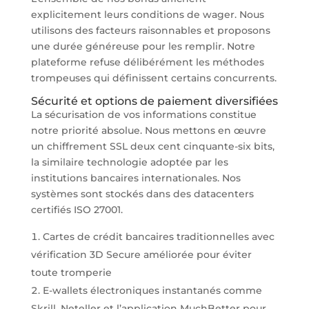
explicitement leurs conditions de wager. Nous
utilisons des facteurs raisonnables et proposons
une durée généreuse pour les remplir. Notre
plateforme refuse délibérément les méthodes
trompeuses qui définissent certains concurrents.
Sécurité et options de paiement diversifiées
La sécurisation de vos informations constitue
notre priorité absolue. Nous mettons en œuvre
un chiffrement SSL deux cent cinquante-six bits,
la similaire technologie adoptée par les
institutions bancaires internationales. Nos
systèmes sont stockés dans des datacenters
certifiés ISO 27001.
Cartes de crédit bancaires traditionnelles avec
vérification 3D Secure améliorée pour éviter
toute tromperie
E-wallets électroniques instantanés comme
Skrill, Neteller et l’application MuchBetter pour