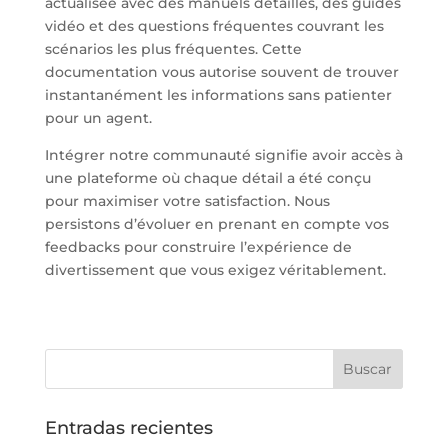
actualisée avec des manuels détaillés, des guides
vidéo et des questions fréquentes couvrant les
scénarios les plus fréquentes. Cette
documentation vous autorise souvent de trouver
instantanément les informations sans patienter
pour un agent.
Intégrer notre communauté signifie avoir accès à
une plateforme où chaque détail a été conçu
pour maximiser votre satisfaction. Nous
persistons d’évoluer en prenant en compte vos
feedbacks pour construire l’expérience de
divertissement que vous exigez véritablement.
Entradas recientes