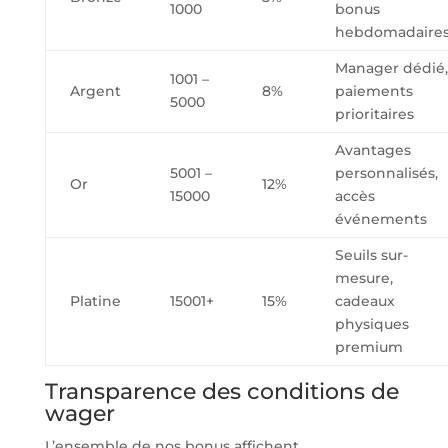
1000
bonus
hebdomadaire
Manager dédié,
1001 –
Argent
8%
paiements
5000
prioritaires
Avantages
5001 –
personnalisés,
Or
12%
15000
accès
événements
Seuils sur-
mesure,
Platine
15001+
15%
cadeaux
physiques
premium
Transparence des conditions de
wager
L’ensemble de nos bonus affichent