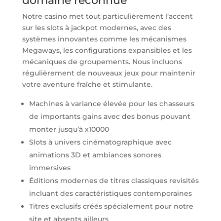
domaine reconnue
Notre casino met tout particulièrement l’accent
sur les slots à jackpot modernes, avec des
systèmes innovantes comme les mécanismes
Megaways, les configurations expansibles et les
mécaniques de groupements. Nous incluons
régulièrement de nouveaux jeux pour maintenir
votre aventure fraîche et stimulante.
Machines à variance élevée pour les chasseurs
de importants gains avec des bonus pouvant
monter jusqu’à x10000
Slots à univers cinématographique avec
animations 3D et ambiances sonores
immersives
Éditions modernes de titres classiques revisités
incluant des caractéristiques contemporaines
Titres exclusifs créés spécialement pour notre
site et absents ailleurs