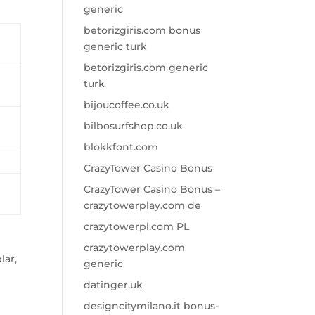
generic
betorizgiris.com bonus
generic turk
betorizgiris.com generic
turk
bijoucoffee.co.uk
bilbosurfshop.co.uk
blokkfont.com
CrazyTower Casino Bonus
CrazyTower Casino Bonus –
crazytowerplay.com de
crazytowerpl.com PL
crazytowerplay.com
lar,
generic
datinger.uk
designcitymilano.it bonus-