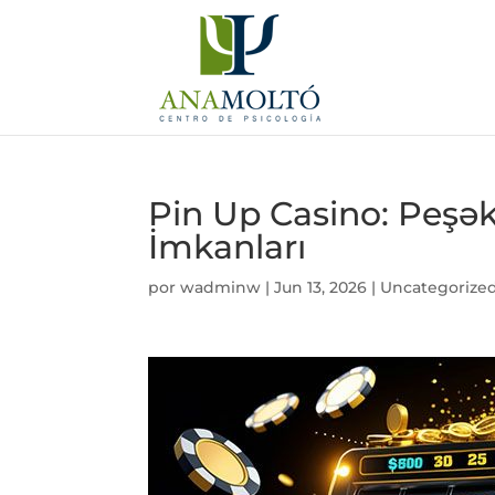
Pin Up Casino: Peşək
İmkanları
por
wadminw
|
Jun 13, 2026
|
Uncategorize