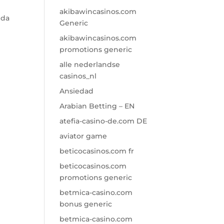
akibawincasinos.com
nda
Generic
akibawincasinos.com
promotions generic
alle nederlandse
casinos_nl
Ansiedad
Arabian Betting – EN
atefia-casino-de.com DE
aviator game
beticocasinos.com fr
beticocasinos.com
promotions generic
betmica-casino.com
bonus generic
betmica-casino.com