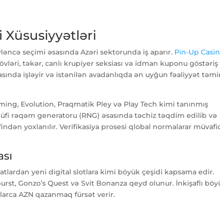
 Xüsusiyyətləri
əncə seçimi əsasında Azəri sektorunda iş aparır.
Pin-Up Casi
 növləri, təkər, canlı krupiyer seksiası və idman kuponu göstəriş
sında işləyir və istənilən avadanlıqda ən uyğun fəaliyyət təm
ming, Evolution, Praqmatik Pley və Play Tech kimi tanınmış
düfi rəqəm generatoru (RNG) əsasında təchiz təqdim edilib və
əfindən yoxlanılır. Verifikasiya prosesi qlobal normalarar müvafi
ası
atlardan yeni digital slotlara kimi böyük çeşidi kapsama edir.
rst, Gonzo’s Quest və Svit Bonanza qeyd olunur. İnkişaflı böy
larca AZN qazanmaq fürsət verir.