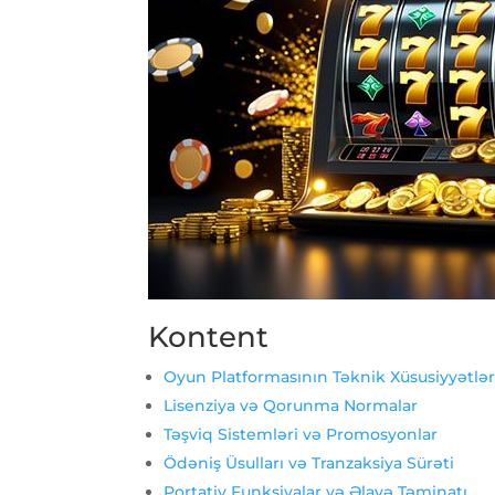
Kontent
Oyun Platformasının Təknik Xüsusiyyətlər
Lisenziya və Qorunma Normalar
Təşviq Sistemləri və Promosyonlar
Ödəniş Üsulları və Tranzaksiya Sürəti
Portativ Funksiyalar və Əlavə Təminatı