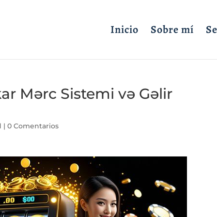
Inicio
Sobre mí
Se
ar Mərc Sistemi və Gəlir
d
|
0 Comentarios