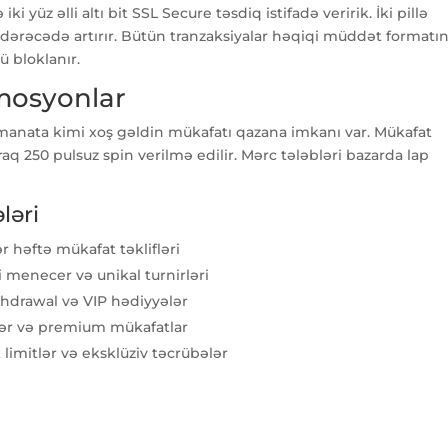
yüz əlli altı bit SSL Secure təsdiq istifadə veririk. İki pillə
ərəcədə artırır. Bütün tranzaksiyalar həqiqi müddət formatı
ü bloklanır.
mosyonlar
n manata kimi xoş gəldin mükafatı qazana imkanı var. Mükafat
raq 250 pulsuz spin verilmə edilir. Mərc tələbləri bazarda lap
ləri
r həftə mükafat təklifləri
i menecer və unikal turnirləri
withdrawal və VIP hədiyyələr
rlər və premium mükafatlar
limitlər və eksklüziv təcrübələr