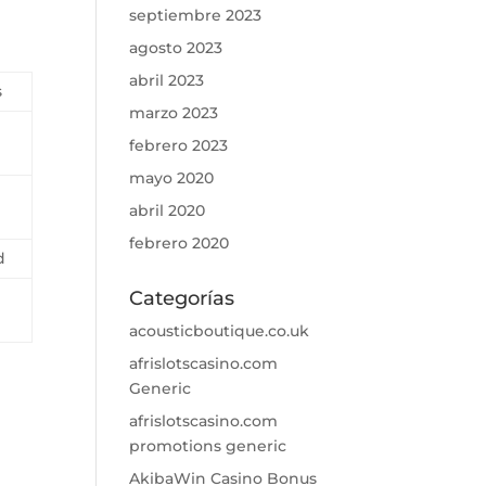
septiembre 2023
agosto 2023
abril 2023
ş
marzo 2023
febrero 2023
mayo 2020
abril 2020
febrero 2020
d
Categorías
acousticboutique.co.uk
afrislotscasino.com
Generic
afrislotscasino.com
promotions generic
AkibaWin Casino Bonus