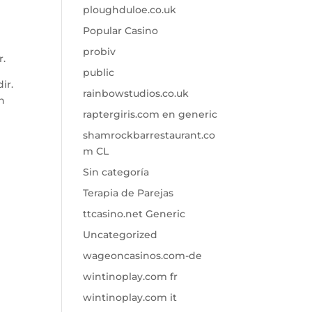
ploughduloe.co.uk
Popular Casino
probiv
r.
public
ir.
rainbowstudios.co.uk
n
raptergiris.com en generic
shamrockbarrestaurant.co
m CL
Sin categoría
Terapia de Parejas
ttcasino.net Generic
Uncategorized
wageoncasinos.com-de
wintinoplay.com fr
wintinoplay.com it