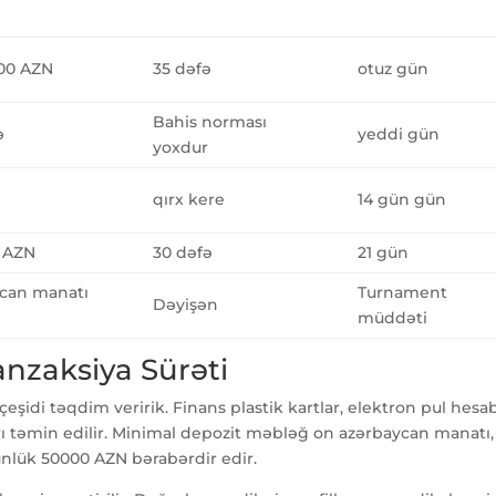
00 AZN
35 dəfə
otuz gün
Bahis norması
ə
yeddi gün
yoxdur
qırx kere
14 gün gün
 AZN
30 dəfə
21 gün
ycan manatı
Turnament
Dəyişən
müddəti
nzaksiya Sürəti
eşidi təqdim veririk. Finans plastik kartlar, elektron pul hesab
arı təmin edilir. Minimal depozit məbləğ on azərbaycan manatı,
nlük 50000 AZN bərabərdir edir.