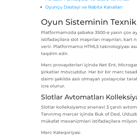
Oyunçu Dəstəyi və Rabitə Kanalları
Oyun Sisteminin Texniki
Platformamızda şəbəkə 3500-ə yaxın çox əyl
istifadəçilərə slot maşınları maşınları, kart
verir. Platformamız HTML5 təknologiyası əsa
təqdim edir.
Mərc provayderləri içində Net Ent, Microga
şirkətlər mövcuddur. Hər bir bir mərc təsa
daimi şəkildə asılı olmayan yoxlayıcılar tər
icra olunur.
Slotlar Avtomatları Kolleksiy
Slotlar kolleksiyamız ənənəvi 3 çarxlı avtom
Tanınmış mərcər içində Buk of Ded, Ulduzbu
mükafat mexanizmləri istifadəçilərə milyon
Mərc Kateqoriyası