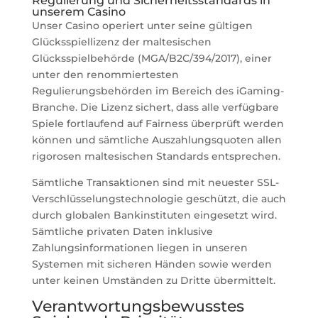
Regulierung und Sicherheitsstandards in
unserem Casino
Unser Casino operiert unter seine gültigen
Glücksspiellizenz der maltesischen
Glücksspielbehörde (MGA/B2C/394/2017), einer
unter den renommiertesten
Regulierungsbehörden im Bereich des iGaming-
Branche. Die Lizenz sichert, dass alle verfügbare
Spiele fortlaufend auf Fairness überprüft werden
können und sämtliche Auszahlungsquoten allen
rigorosen maltesischen Standards entsprechen.
Sämtliche Transaktionen sind mit neuester SSL-
Verschlüsselungstechnologie geschützt, die auch
durch globalen Bankinstituten eingesetzt wird.
Sämtliche privaten Daten inklusive
Zahlungsinformationen liegen in unseren
Systemen mit sicheren Händen sowie werden
unter keinen Umständen zu Dritte übermittelt.
Verantwortungsbewusstes