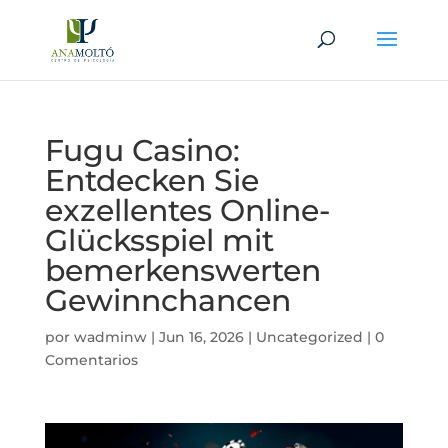
Fugu Casino:
Entdecken Sie
exzellentes Online-
Glücksspiel mit
bemerkenswerten
Gewinnchancen
por
wadminw
|
Jun 16, 2026
|
Uncategorized
|
0
Comentarios