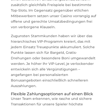
zusätzlich gleichfalls Freispiele bei bestimmte
Top-Slots. Im Gegensatz gegenüber etlichen
Mitbewerbern setzen unser Casino vorrangig auf
offene und gerechte Umsatzbedingungen frei
von verborgene Klauseln.
Zugunsten Stammkunden haben wir über das
hierarchisches VIP-Programm kreiert, das mit
jedem Einsatz Treuepunkte akkumuliert. Solche
Punkte lassen sich für Bargeld, Gratis-
Drehungen oder besondere Boni umgewandelt
werden. Je höher Ihr VIP-Level, je verlockender
entwickeln sich alle Vergünstigungen –
angefangen bei personalisierten
Bonusangeboten einschließlich schnelleren
Auszahlungen.
Flexible Zahlungsoptionen auf einen Blick
Unser Team erkennen, wie rasche und sichere
Transaktionen für unsere Spieler höchste