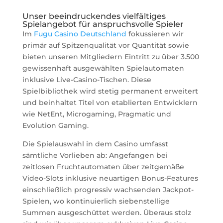
Unser beeindruckendes vielfältiges
Spielangebot für anspruchsvolle Spieler
Im
Fugu Casino Deutschland
fokussieren wir
primär auf Spitzenqualität vor Quantität sowie
bieten unseren Mitgliedern Eintritt zu über 3.500
gewissenhaft ausgewählten Spielautomaten
inklusive Live-Casino-Tischen. Diese
Spielbibliothek wird stetig permanent erweitert
und beinhaltet Titel von etablierten Entwicklern
wie NetEnt, Microgaming, Pragmatic und
Evolution Gaming.
Die Spielauswahl in dem Casino umfasst
sämtliche Vorlieben ab: Angefangen bei
zeitlosen Fruchtautomaten über zeitgemäße
Video-Slots inklusive neuartigen Bonus-Features
einschließlich progressiv wachsenden Jackpot-
Spielen, wo kontinuierlich siebenstellige
Summen ausgeschüttet werden. Überaus stolz