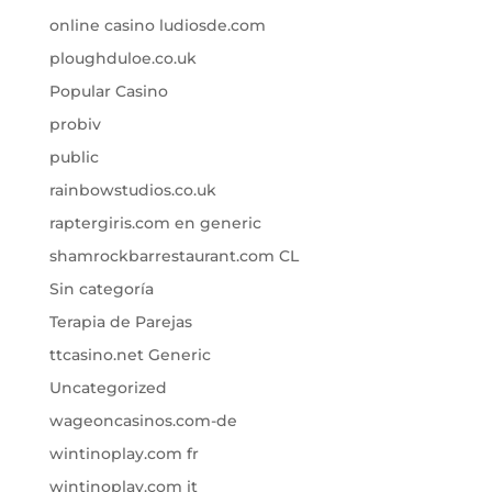
online casino ludiosde.com
ploughduloe.co.uk
Popular Casino
probiv
public
rainbowstudios.co.uk
raptergiris.com en generic
shamrockbarrestaurant.com CL
Sin categoría
Terapia de Parejas
ttcasino.net Generic
Uncategorized
wageoncasinos.com-de
wintinoplay.com fr
wintinoplay.com it