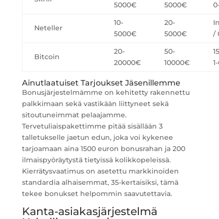
5000€
5000€
0
10-
20-
I
Neteller
5000€
5000€
/
20-
50-
1
Bitcoin
20000€
10000€
1
Ainutlaatuiset Tarjoukset Jäsenillemme
Bonusjärjestelmämme on kehitetty rakennettu
palkkimaan sekä vastikään liittyneet sekä
sitoutuneimmat pelaajamme.
Tervetuliaispakettimme pitää sisällään 3
talletukselle jaetun edun, joka voi kykenee
tarjoamaan aina 1500 euron bonusrahan ja 200
ilmaispyöräytystä tietyissä kolikkopeleissä.
Kierrätysvaatimus on asetettu markkinoiden
standardia alhaisemmat, 35-kertaisiksi, tämä
tekee bonukset helpommin saavutettavia.
Kanta-asiakasjärjestelmä