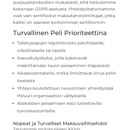
suojausstandardien mukaisesti, että toteutamme
kokonaan GDPR-asetusta. Yhteistyötahoinamme
ovat vain sertifioidut maksutahotoimittajat, jotka
kaikki on saaneet korkeimman sertifioinnin.
Turvallinen Peli Prioriteettina
Talletusrajojen käyttöönotto päivittäiselle,
viikoittaiselle tai tasolle
Itsesulkutyökalut, joilla kykenevät
määrittämään tauon pelaaminen tilapäisesti
Aikaseurantakello, mitkä ilmoittavat sinua pelin
kestosta
Yhteys koulutettuun neuvontaan yhteistyössä
Peluuri-organisaation välityksellä
Alaikäisten pelaamisen esto luotettavilla
tunnistautumisilla
Nopeat ja Turvalliset Maksuvaihtoehdot
Tarjoamme monipuolisen kirjon