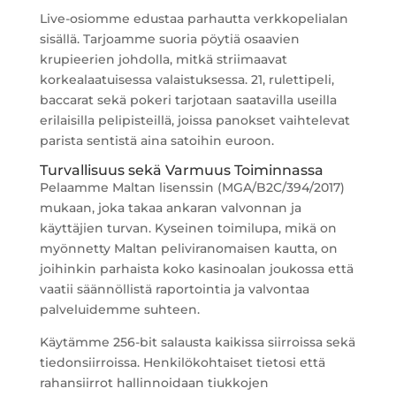
Live-osiomme edustaa parhautta verkkopelialan
sisällä. Tarjoamme suoria pöytiä osaavien
krupieerien johdolla, mitkä striimaavat
korkealaatuisessa valaistuksessa. 21, rulettipeli,
baccarat sekä pokeri tarjotaan saatavilla useilla
erilaisilla pelipisteillä, joissa panokset vaihtelevat
parista sentistä aina satoihin euroon.
Turvallisuus sekä Varmuus Toiminnassa
Pelaamme Maltan lisenssin (MGA/B2C/394/2017)
mukaan, joka takaa ankaran valvonnan ja
käyttäjien turvan. Kyseinen toimilupa, mikä on
myönnetty Maltan peliviranomaisen kautta, on
joihinkin parhaista koko kasinoalan joukossa että
vaatii säännöllistä raportointia ja valvontaa
palveluidemme suhteen.
Käytämme 256-bit salausta kaikissa siirroissa sekä
tiedonsiirroissa. Henkilökohtaiset tietosi että
rahansiirrot hallinnoidaan tiukkojen