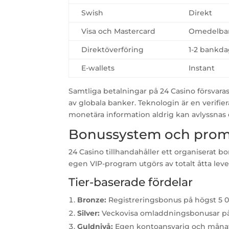
Swish
Direkt
Visa och Mastercard
Omedelba
Direktöverföring
1-2 bankda
E-wallets
Instant
Samtliga betalningar på 24 Casino försvara
av globala banker. Teknologin är en verifie
monetära information aldrig kan avlyssnas e
Bonussystem och prom
24 Casino tillhandahåller ett organiserat b
egen VIP-program utgörs av totalt åtta levels
Tier-baserade fördelar
Bronze:
Registreringsbonus på högst 5 00
Silver:
Veckovisa omladdningsbonusar på 
Guldnivå:
Egen kontoansvarig och månatl