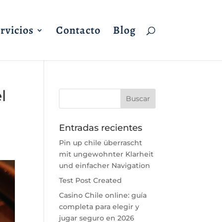
rvicios
Contacto
Blog
l
Entradas recientes
Pin up chile überrascht
mit ungewohnter Klarheit
und einfacher Navigation
Test Post Created
Casino Chile online: guía
completa para elegir y
jugar seguro en 2026