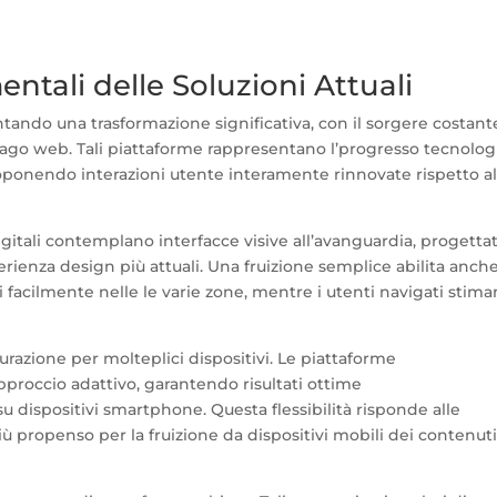
ntali delle Soluzioni Attuali
tando una trasformazione significativa, con il sorgere costant
svago web. Tali piattaforme rappresentano l’progresso tecnolog
roponendo interazioni utente interamente rinnovate rispetto al
digitali contemplano interfacce visive all’avanguardia, progetta
ienza design più attuali. Una fruizione semplice abilita anch
i facilmente nelle le varie zone, mentre i utenti navigati stim
razione per molteplici dispositivi. Le piattaforme
roccio adattivo, garantendo risultati ottime
spositivi smartphone. Questa flessibilità risponde alle
 propenso per la fruizione da dispositivi mobili dei contenut