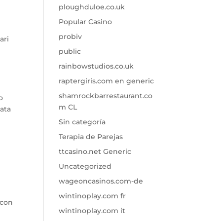
ploughduloe.co.uk
Popular Casino
probiv
ari
public
rainbowstudios.co.uk
raptergiris.com en generic
shamrockbarrestaurant.co
o
m CL
cata
Sin categoría
Terapia de Parejas
ttcasino.net Generic
Uncategorized
wageoncasinos.com-de
wintinoplay.com fr
 con
wintinoplay.com it