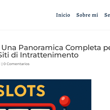
Inicio
Sobre mí
Se
: Una Panoramica Completa p
Siti di Intrattenimento
d
|
0 Comentarios