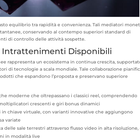
iusto equilibrio tra rapidità e convenienza. Tali mediatori monet
istantanee, conservando al contempo superiori standard di
ti di controllo delle attività sospette.
Intrattenimenti Disponibili
anee rappresenta un ecosistema in continua crescita, supportat
ori di tecnologie a scala mondiale. Tale collaborazione pianifi
prodotti che espandono l’proposta e preservano superiore
iche moderne che oltrepassano i classici reel, comprendendo
oltiplicatori crescenti e giri bonus dinamici
ti in chiave virtuale, con varianti innovative che aggiungono
a variate
delle sale terrestri attraverso flusso video in alta risoluzione,
i in modalità live