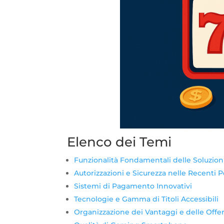
Elenco dei Temi
Funzionalità Fondamentali delle Soluzioni
Autorizzazioni e Sicurezza nelle Recenti P
Sistemi di Pagamento Innovativi
Tecnologie e Gamma di Titoli Accessibili
Organizzazione dei Vantaggi e delle Offe