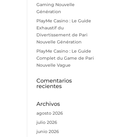
Gaming Nouvelle
Génération
PlayMe Casino : Le Guide
Exhaustif du
Divertissement de Pari
Nouvelle Génération
PlayMe Casino : Le Guide
Complet du Game de Pari
Nouvelle Vague
Comentarios
recientes
Archivos
agosto 2026
julio 2026
junio 2026