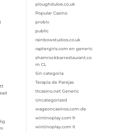
ploughduloe.co.uk
Popular Casino
probiv
l
public
rainbowstudios.co.uk
raptergiris.com en generic
shamrockbarrestaurant.co
m CL
Sin categoría
Terapia de Parejas
tt
ttcasino.net Generic
ssad
Uncategorized
wageoncasinos.com-de
wintinoplay.com fr
lig
wintinoplay.com it
om