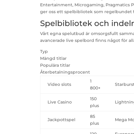
Entertainment, Microgaming, Pragmatics P
ger oss ett spelbibliotek som regelbundet f
Spelbibliotek och indel
Vårt egna spelutbud är omsorgsfullt sammanstä
avancerade live spelbord finns något för al
Typ
Mängd titlar
Populära titlar
Återbetalningsprocent
1
Video slots
Starburs
800+
150
Live Casino
Lightnin
plus
85
Jackpottspel
Mega Moo
plus