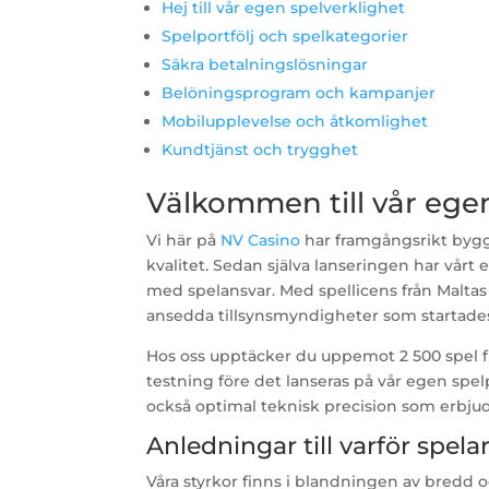
Hej till vår egen spelverklighet
Spelportfölj och spelkategorier
Säkra betalningslösningar
Belöningsprogram och kampanjer
Mobilupplevelse och åtkomlighet
Kundtjänst och trygghet
Välkommen till vår ege
Vi här på
NV Casino
har framgångsrikt bygg
kvalitet. Sedan själva lanseringen har vårt
med spelansvar. Med spellicens från Malta
ansedda tillsynsmyndigheter som startades år
Hos oss upptäcker du uppemot 2 500 spel 
testning före det lanseras på vår egen spel
också optimal teknisk precision som erbjud
Anledningar till varför spela
Våra styrkor finns i blandningen av bredd 