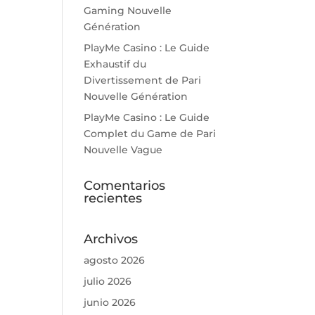
Gaming Nouvelle
Génération
PlayMe Casino : Le Guide
Exhaustif du
Divertissement de Pari
Nouvelle Génération
PlayMe Casino : Le Guide
Complet du Game de Pari
Nouvelle Vague
Comentarios
recientes
Archivos
agosto 2026
julio 2026
junio 2026