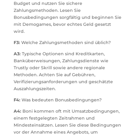
Budget und nutzen Sie sichere
Zahlungsmethoden. Lesen Sie
Bonusbedingungen sorgfältig und beginnen Sie
mit Demogames, bevor echtes Geld gesetzt
wird.
F3:
Welche Zahlungsmethoden sind üblich?
A3:
Typische Optionen sind Kreditkarten,
Banküberweisungen, Zahlungsdienste wie
Trustly oder Skrill sowie andere regionale
Methoden. Achten Sie auf Gebühren,
Verifizierungsanforderungen und geschätzte
Auszahlungszeiten.
F4:
Was bedeuten Bonusbedingungen?
A4:
Boni kommen oft mit Umsatzbedingungen,
einem festgelegten Zeitrahmen und
Mindesteinsätzen. Lesen Sie diese Bedingungen
vor der Annahme eines Angebots, um