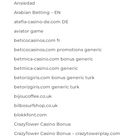
Ansiedad
Arabian Betting – EN
atefia-casino-de.com DE
aviator game
beticocasinos.com fr
beticocasinos.com promotions generic
betmica-casino.com bonus generic
betmica-casino.com generic
betorizgiris.com bonus generic turk
betorizgiris.com generic turk
bijoucoffee.co.uk
bilbosurfshop.co.uk
blokkfont.com
CrazyTower Casino Bonus
CrazyTower Casino Bonus – crazytowerplay.com