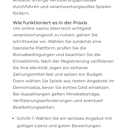
Anbieter strenge Verifizierungsprozesse
durchführen und verantwortungsvolles Spielen
fördern.
Wie funktioniert es in der Praxis
Um online casino österreich echtgeld
verantwortungsvoll zu nutzen, gehen Sie
schrittweise vor. Wählen Sie zunächst eine
lizenzierte Plattform, prüfen Sie die
Bonusbedingungen und beachten Sie die
Einsatzlimits. Nach der Registrierung verifizieren
Sie Ihre Identität, legen ein sicheres
Zahlungsmittel fest und setzen ein Budget.
Dann wählen Sie Spiele aus, testen Angebote im
Demomodus, bevor Sie echtes Geld einsetzen.
Bei Auszahlungen gelten Mindestbeträge,
Verifizierungsanforderungen und eventuell
Bearbeitungszeiten.
Schritt 1: Wählen Sie ein seriöses Angebot mit
gültiger Lizenz und guten Bewertungen.