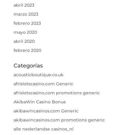
abril 2023
marzo 2023
febrero 2023
mayo 2020
abril 2020
febrero 2020
Categorías
acousticboutique.co.uk
afrislotscasino.com Generic
afrislotscasino.com promotions generic
AkibaWin Casino Bonus
akibawincasinos.com Generic
akibawincasinos.com promotions generic
alle nederlandse casinos_nl