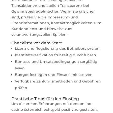
Transaktionen und stellen Transparenz bei
Gewinnspielregeln sicher. Wenn Sie unsicher
sind, prüfen Sie die Impressum- und
Lizenzinformationen, Kontaktmöglichkeiten zum
Kundendienst und Hinweise zum
verantwortungsvollen Spielen.
Checkliste vor dem Start
Lizenz und Regulierung des Betreibers prüfen
Identitätsverifikation frühzeitig durchführen
Bonusse und Umsatzbedingungen sorgfältig
lesen
Budget festlegen und Einsatzlimits setzen
Verfügbare Zahlungsmethoden und Gebühren
prüfen
Praktische Tipps für den Einstieg
Um die ersten Erfahrungen mit dem online
casino österreich echtgeld positiv zu gestalten,