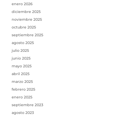
enero 2026
diciembre 2025
noviembre 2025
octubre 2025
septiembre 2025
agosto 2025
julio 2025
junio 2025
mayo 2025
abril 2025
marzo 2025
febrero 2025
enero 2025
septiembre 2023
agosto 2023