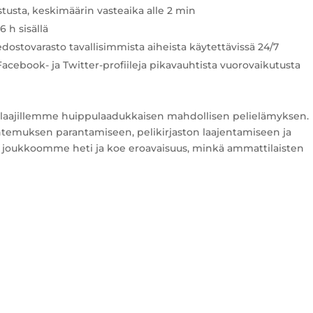
usta, keskimäärin vasteaika alle 2 min
 h sisällä
ostovarasto tavallisimmista aiheista käytettävissä 24/7
acebook- ja Twitter-profiileja pikavauhtista vuorovaikutusta
laajillemme huippulaadukkaisen mahdollisen pelielämyksen.
temuksen parantamiseen, pelikirjaston laajentamiseen ja
y joukkoomme heti ja koe eroavaisuus, minkä ammattilaisten