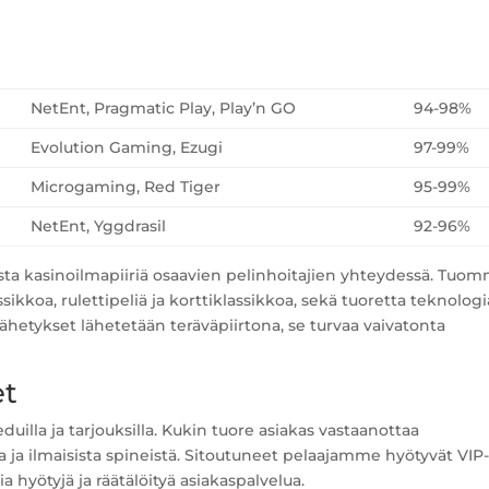
NetEnt, Pragmatic Play, Play’n GO
94-98%
Evolution Gaming, Ezugi
97-99%
Microgaming, Red Tiger
95-99%
NetEnt, Yggdrasil
92-96%
sta kasinoilmapiiriä osaavien pelinhoitajien yhteydessä. Tuo
ssikkoa, rulettipeliä ja korttiklassikkoa, sekä tuoretta teknolog
lähetykset lähetetään teräväpiirtona, se turvaa vaivatonta
et
duilla ja tarjouksilla. Kukin tuore asiakas vastaanottaa
 ja ilmaisista spineistä. Sitoutuneet pelaajamme hyötyvät VIP
 hyötyjä ja räätälöityä asiakaspalvelua.