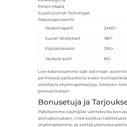
Pelikategoria
Pelien Määrä
Suosituimmat Toimittajat
Palautusprosentti
Hedelmäpelit
2400+
Suorat lähetykset
180+
Pöytäklassikot
350+
Jackpot-pelit
85+
Live-kasinossamme saat aistimaan autentti
perinteisiä pelituotteita kuten korttipelikla
soveltavia ohjelmapelisarjoja. Jokainen live
pelisuorituksen.
Bonusetuja ja Tarjouks
Palkitsemme käyttäjille vaihtelevilla bonuse
aloitusbonuksen, mikä koostuu talletetuesta
ohjelmastamme, se esittää yksinoikeudellisia