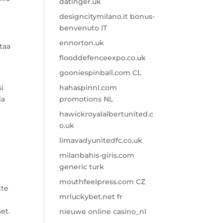
datinger.uk
designcitymilano.it bonus-
benvenuto IT
ennorton.uk
taa
flooddefenceexpo.co.uk
gooniespinball.com CL
i
hahaspinnl.com
ia
promotions NL
hawickroyalalbertunited.c
o.uk
limavadyunitedfc.co.uk
milanbahis-giris.com
generic turk
mouthfeelpress.com CZ
tte
mrluckybet.net fr
et.
nieuwe online casino_nl