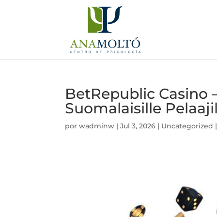
BetRepublic Casino –
Suomalaisille Pelaajil
por
wadminw
|
Jul 3, 2026
|
Uncategorized