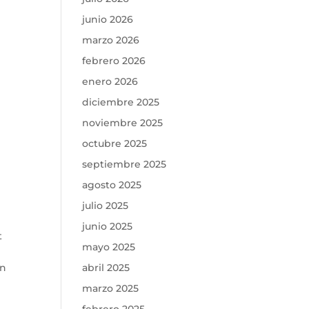
junio 2026
marzo 2026
febrero 2026
enero 2026
diciembre 2025
noviembre 2025
octubre 2025
septiembre 2025
agosto 2025
julio 2025
junio 2025
t
mayo 2025
in
abril 2025
marzo 2025