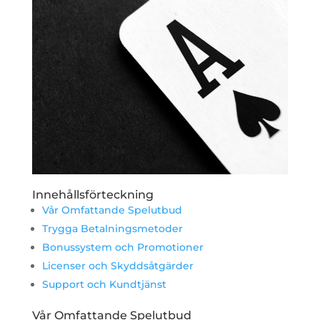
Innehållsförteckning
Vår Omfattande Spelutbud
Trygga Betalningsmetoder
Bonussystem och Promotioner
Licenser och Skyddsåtgärder
Support och Kundtjänst
Vår Omfattande Spelutbud