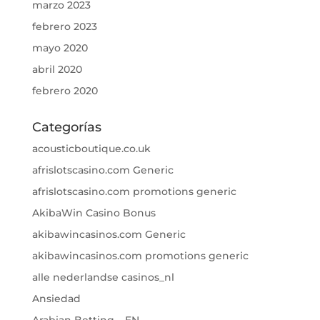
marzo 2023
febrero 2023
mayo 2020
abril 2020
febrero 2020
Categorías
acousticboutique.co.uk
afrislotscasino.com Generic
afrislotscasino.com promotions generic
AkibaWin Casino Bonus
akibawincasinos.com Generic
akibawincasinos.com promotions generic
alle nederlandse casinos_nl
Ansiedad
Arabian Betting – EN