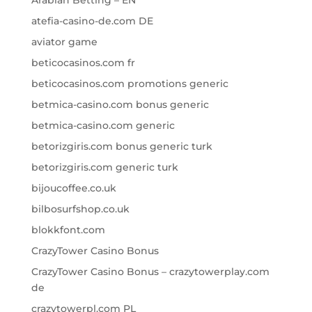
atefia-casino-de.com DE
aviator game
beticocasinos.com fr
beticocasinos.com promotions generic
betmica-casino.com bonus generic
betmica-casino.com generic
betorizgiris.com bonus generic turk
betorizgiris.com generic turk
bijoucoffee.co.uk
bilbosurfshop.co.uk
blokkfont.com
CrazyTower Casino Bonus
CrazyTower Casino Bonus – crazytowerplay.com
de
crazytowerpl.com PL