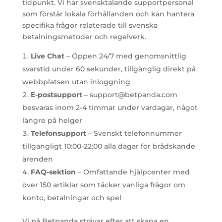
tidpunkt. Vi har svensktalande supportpersonal
som förstår lokala förhållanden och kan hantera
specifika frågor relaterade till svenska
betalningsmetoder och regelverk.
Live Chat
– Öppen 24/7 med genomsnittlig
svarstid under 60 sekunder, tillgänglig direkt på
webbplatsen utan inloggning
E-postsupport
– support@betpanda.com
besvaras inom 2-4 timmar under vardagar, något
längre på helger
Telefonsupport
– Svenskt telefonnummer
tillgängligt 10:00-22:00 alla dagar för brådskande
ärenden
FAQ-sektion
– Omfattande hjälpcenter med
över 150 artiklar som täcker vanliga frågor om
konto, betalningar och spel
Vi på Betpanda strävar efter att skapa en