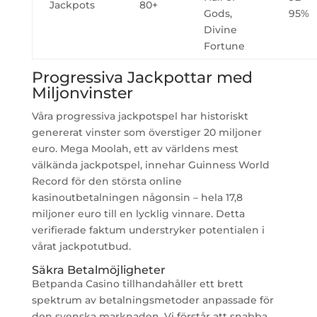
Jackpots
80+
Gods,
95%
Divine
Fortune
Progressiva Jackpottar med
Miljonvinster
Våra progressiva jackpotspel har historiskt
genererat vinster som överstiger 20 miljoner
euro. Mega Moolah, ett av världens mest
välkända jackpotspel, innehar Guinness World
Record för den största online
kasinoutbetalningen någonsin – hela 17,8
miljoner euro till en lycklig vinnare. Detta
verifierade faktum understryker potentialen i
vårat jackpotutbud.
Säkra Betalmöjligheter
Betpanda Casino tillhandahåller ett brett
spektrum av betalningsmetoder anpassade för
den svenska marknaden. Vi förstår att snabba