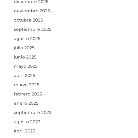
diciembre 2025
noviembre 2025
octubre 2025
septiembre 2025
agosto 2025
julio 2025
junio 2025
mayo 2025
abril 2025
marzo 2025
febrero 2025
enero 2025
septiembre 2023
agosto 2023
abril 2023