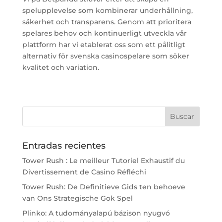
spelupplevelse som kombinerar underhållning,
säkerhet och transparens. Genom att prioritera
spelares behov och kontinuerligt utveckla vår
plattform har vi etablerat oss som ett pålitligt
alternativ för svenska casinospelare som söker
kvalitet och variation.
Entradas recientes
Tower Rush : Le meilleur Tutoriel Exhaustif du
Divertissement de Casino Réfléchi
Tower Rush: De Definitieve Gids ten behoeve
van Ons Strategische Gok Spel
Plinko: A tudományalapú bázison nyugvó