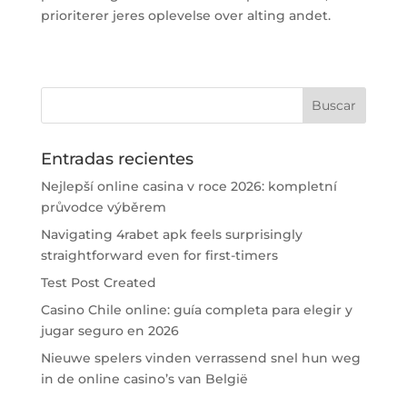
prioriterer jeres oplevelse over alting andet.
Entradas recientes
Nejlepší online casina v roce 2026: kompletní
průvodce výběrem
Navigating 4rabet apk feels surprisingly
straightforward even for first-timers
Test Post Created
Casino Chile online: guía completa para elegir y
jugar seguro en 2026
Nieuwe spelers vinden verrassend snel hun weg
in de online casino’s van België