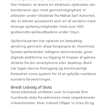
klar mission: at levere en eksklusiv oplevelse, der
kombinerer sjov med gennemsigtighed. Vi
arbejder under tilladelse fra Maltas Spil Autoritet,
der er blevet accepteret som en af verdens mest
strenge spillemyndigheder med over 300
godkendte spilleudbydere under tilsyn.
Spilleindustrien har oplevet en betydelig
ændring gennem disse forgangne år. Hvorimod
fysiske spillesteder tidligere dominerede, giver
digitale platforme nu tilgang til masser af games
direkte fra din smartphone eller desktop. Betit
har taget denne fremgang og kontinuerligt
forbedret vores system for til at opfylde nutidens
kunders forventninger.
Bredt Udvalg af Slots
Vores bibliotek omfatter over to tusinde fem
hundrede slots fra sektorens mest respekterede
virksomheder. Hver måned tilføjer vi cirka 30 og