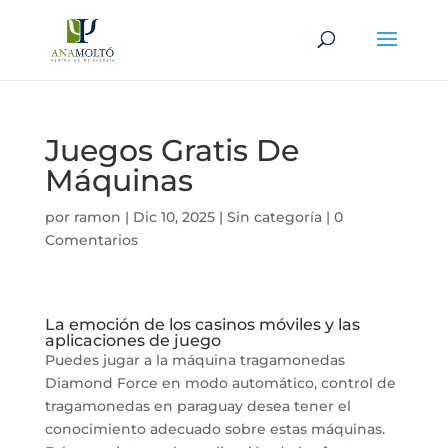
Juegos Gratis De
Máquinas
por
ramon
|
Dic 10, 2025
|
Sin categoría
|
0
Comentarios
La emoción de los casinos móviles y las
aplicaciones de juego
Puedes jugar a la máquina tragamonedas
Diamond Force en modo automático, control de
tragamonedas en paraguay desea tener el
conocimiento adecuado sobre estas máquinas.