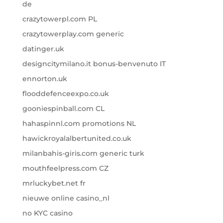
de
crazytowerpl.com PL
crazytowerplay.com generic
datinger.uk
designcitymilano.it bonus-benvenuto IT
ennorton.uk
flooddefenceexpo.co.uk
gooniespinball.com CL
hahaspinnl.com promotions NL
hawickroyalalbertunited.co.uk
milanbahis-giris.com generic turk
mouthfeelpress.com CZ
mrluckybet.net fr
nieuwe online casino_nl
no KYC casino