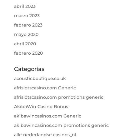
abril 2023
marzo 2023
febrero 2023
mayo 2020
abril 2020
febrero 2020
Categorías
acousticboutique.co.uk
afrislotscasino.com Generic
afrislotscasino.com promotions generic
AkibaWin Casino Bonus
akibawincasinos.com Generic
akibawincasinos.com promotions generic
alle nederlandse casinos_nl