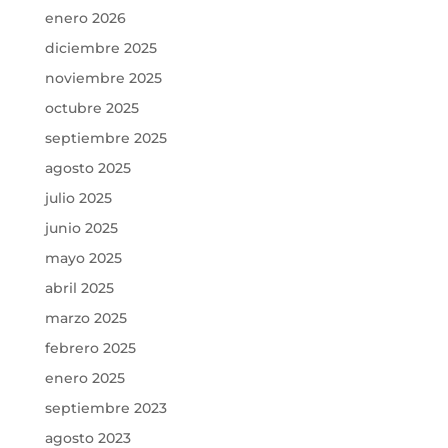
enero 2026
diciembre 2025
noviembre 2025
octubre 2025
septiembre 2025
agosto 2025
julio 2025
junio 2025
mayo 2025
abril 2025
marzo 2025
febrero 2025
enero 2025
septiembre 2023
agosto 2023