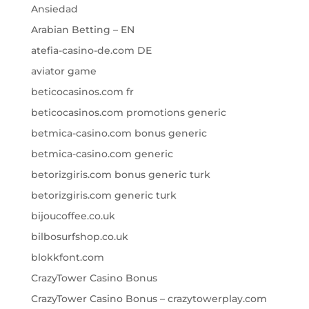
Ansiedad
Arabian Betting – EN
atefia-casino-de.com DE
aviator game
beticocasinos.com fr
beticocasinos.com promotions generic
betmica-casino.com bonus generic
betmica-casino.com generic
betorizgiris.com bonus generic turk
betorizgiris.com generic turk
bijoucoffee.co.uk
bilbosurfshop.co.uk
blokkfont.com
CrazyTower Casino Bonus
CrazyTower Casino Bonus – crazytowerplay.com