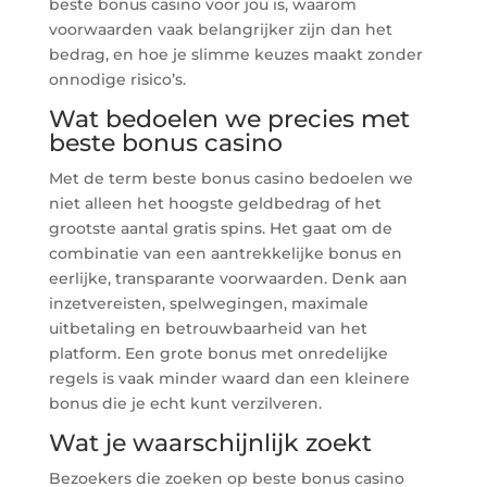
beste bonus casino voor jou is, waarom
voorwaarden vaak belangrijker zijn dan het
bedrag, en hoe je slimme keuzes maakt zonder
onnodige risico’s.
Wat bedoelen we precies met
beste bonus casino
Met de term beste bonus casino bedoelen we
niet alleen het hoogste geldbedrag of het
grootste aantal gratis spins. Het gaat om de
combinatie van een aantrekkelijke bonus en
eerlijke, transparante voorwaarden. Denk aan
inzetvereisten, spelwegingen, maximale
uitbetaling en betrouwbaarheid van het
platform. Een grote bonus met onredelijke
regels is vaak minder waard dan een kleinere
bonus die je echt kunt verzilveren.
Wat je waarschijnlijk zoekt
Bezoekers die zoeken op beste bonus casino