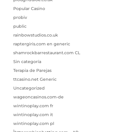
Popular Casino
probiv
public
rainbowstudios.co.uk
raptergiris.com en generic
shamrockbarrestaurant.com CL
Sin categoría
Terapia de Parejas
ttcasino.net Generic
Uncategorized
wageoncasinos.com-de
wintinoplay.com fr
wintinoplay.com it
wintinoplay.com pl