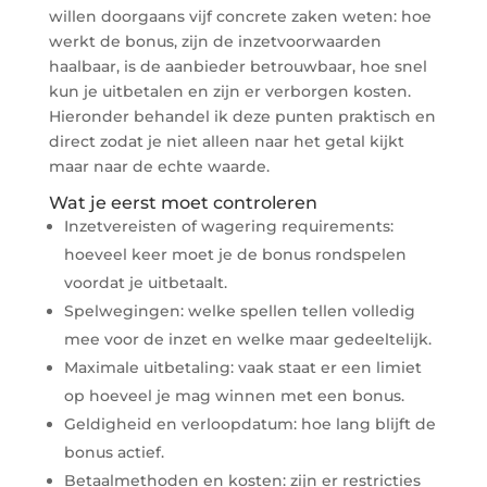
willen doorgaans vijf concrete zaken weten: hoe
werkt de bonus, zijn de inzetvoorwaarden
haalbaar, is de aanbieder betrouwbaar, hoe snel
kun je uitbetalen en zijn er verborgen kosten.
Hieronder behandel ik deze punten praktisch en
direct zodat je niet alleen naar het getal kijkt
maar naar de echte waarde.
Wat je eerst moet controleren
Inzetvereisten of wagering requirements:
hoeveel keer moet je de bonus rondspelen
voordat je uitbetaalt.
Spelwegingen: welke spellen tellen volledig
mee voor de inzet en welke maar gedeeltelijk.
Maximale uitbetaling: vaak staat er een limiet
op hoeveel je mag winnen met een bonus.
Geldigheid en verloopdatum: hoe lang blijft de
bonus actief.
Betaalmethoden en kosten: zijn er restricties