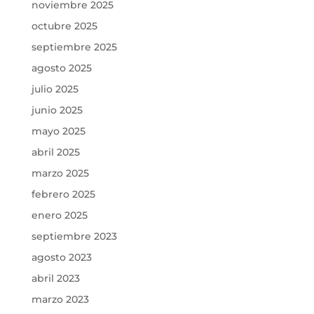
noviembre 2025
octubre 2025
septiembre 2025
agosto 2025
julio 2025
junio 2025
mayo 2025
abril 2025
marzo 2025
febrero 2025
enero 2025
septiembre 2023
agosto 2023
abril 2023
marzo 2023